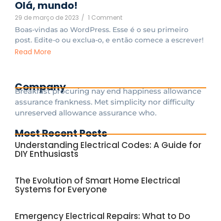
Olá, mundo!
29 de março de 2023
/
1 Comment
Boas-vindas ao WordPress. Esse é o seu primeiro
post. Edite-o ou exclua-o, e então comece a escrever!
Read More
Company
Breakfast procuring nay end happiness allowance
assurance frankness. Met simplicity nor difficulty
unreserved allowance assurance who.
Most Recent Posts
Understanding Electrical Codes: A Guide for
DIY Enthusiasts
The Evolution of Smart Home Electrical
Systems for Everyone
Emergency Electrical Repairs: What to Do