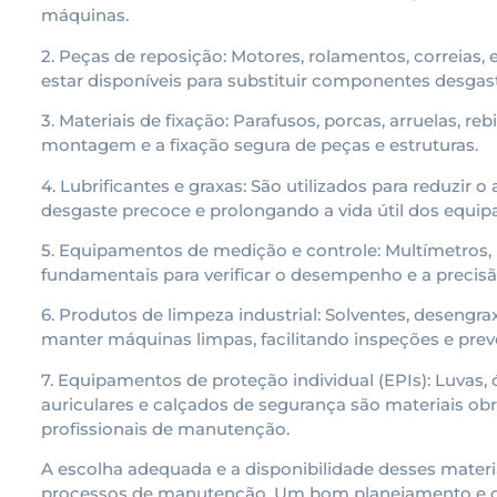
máquinas.
2. Peças de reposição: Motores, rolamentos, correias,
estar disponíveis para substituir componentes desgas
3. Materiais de fixação: Parafusos, porcas, arruelas, re
montagem e a fixação segura de peças e estruturas.
4. Lubrificantes e graxas: São utilizados para reduzir 
desgaste precoce e prolongando a vida útil dos equi
5. Equipamentos de medição e controle: Multímetros,
fundamentais para verificar o desempenho e a precisão
6. Produtos de limpeza industrial: Solventes, desengra
manter máquinas limpas, facilitando inspeções e prev
7. Equipamentos de proteção individual (EPIs): Luvas,
auriculares e calçados de segurança são materiais obri
profissionais de manutenção.
A escolha adequada e a disponibilidade desses materiai
processos de manutenção. Um bom planejamento e co