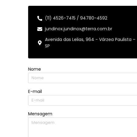
(11) 4526-7415 / 94780-4592
jundinox.jundinox@terra.com.br
Avenida das Lelias, 964 - Várzea Paulista –
SP
Nome
E-mail
Mensagem