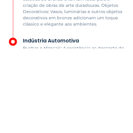
criação de obras de arte duradouras. Objetos
Decorativos: Vasos, luminárias e outros objetos
decorativos em bronze adicionam um toque
clássico e elegante aos ambientes.
Indústria Automotiva
Buchas e Mancais: A resistência ao desgaste do
bronze o torna ideal para componentes que
suportam atrito constante. Engrenagens: A
durabilidade do bronze garante o
funcionamento eficiente de sistemas de
transmissão.