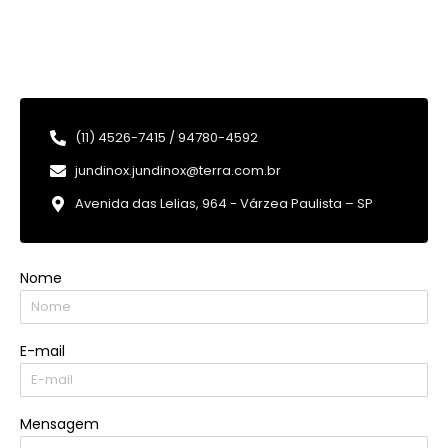
(11) 4526-7415 / 94780-4592
jundinox.jundinox@terra.com.br
Avenida das Lelias, 964 - Várzea Paulista – SP
Nome
E-mail
Mensagem