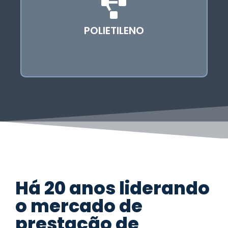
aplicações devido à sua versatilidade, baixo
custo e propriedades únicas. Suas conexões
são componentes importantes em sistemas
POLIETILENO
de tubulação e outras aplicações industriais e
residenciais.
Há 20 anos liderando
o mercado de
prestação de