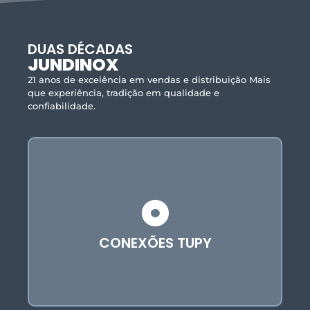
DUAS DÉCADAS
JUNDINOX
21 anos de excelência em vendas e distribuição Mais
que experiência, tradição em qualidade e
confiabilidade.
As conexões Tupy de aço carbono são
componentes essenciais em sistemas de
tubulação, reconhecidas pela sua qualidade e
confiabilidade. A Tupy, uma empresa com
vasta experiência no setor de fundição e
CONEXÕES TUPY
usinagem, produz conexões que atendem a
diversas aplicações industriais.