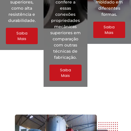
superiores,
confere a
moldado em
como alta
essas
diferentes
resistência e
conexões
formas.
durabilidade.
propriedades
mecânicas
Saiba
Mais
superiores em
Saiba
Mais
comparação
com outras
técnicas de
fabricação.
Saiba
Mais