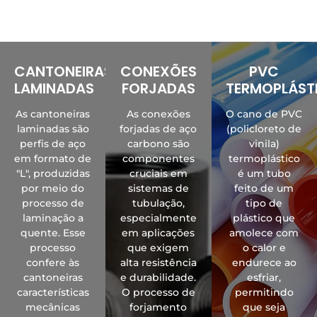
CANTONEIRAS
CONEXÕES
PVC
LAMINADAS
FORJADAS
TERMOPLÁST
As cantoneiras
As conexões
O cano de PVC
laminadas são
forjadas de aço
(policloreto de
perfis de aço
carbono são
vinila)
em formato de
componentes
termoplástico
"L", produzidas
cruciais em
é um tubo
por meio do
sistemas de
feito de um
processo de
tubulação,
tipo de
laminação a
especialmente
plástico que
quente. Esse
em aplicações
amolece com
processo
que exigem
o calor e
confere às
alta resistência
endurece ao
cantoneiras
e durabilidade.
esfriar,
características
O processo de
permitindo
mecânicas
forjamento
que seja