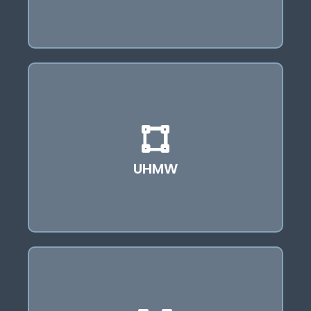
O UHMW (Polietileno de Ultra-Alto Peso
Molecular) é um termoplástico de
engenharia excepcional, ideal para
aplicações que exigem alta resistência ao
desgaste, baixo atrito e impacto. Suas
UHMW
conexões são utilizadas em casos específicos
onde essas propriedades são cruciais.
O polietileno é um termoplástico
amplamente utilizado em diversas