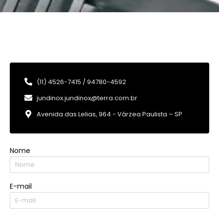
(11) 4526-7415 / 94780-4592
jundinox.jundinox@terra.com.br
Avenida das Lelias, 964 - Várzea Paulista – SP
Nome
E-mail