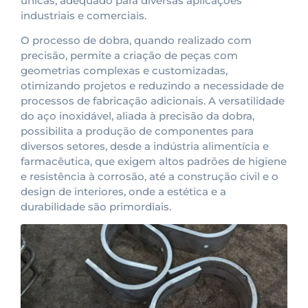
únicas, adequado para diversas aplicações
industriais e comerciais.
O processo de dobra, quando realizado com
precisão, permite a criação de peças com
geometrias complexas e customizadas,
otimizando projetos e reduzindo a necessidade de
processos de fabricação adicionais. A versatilidade
do aço inoxidável, aliada à precisão da dobra,
possibilita a produção de componentes para
diversos setores, desde a indústria alimentícia e
farmacêutica, que exigem altos padrões de higiene
e resistência à corrosão, até a construção civil e o
design de interiores, onde a estética e a
durabilidade são primordiais.