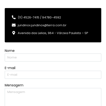
(11) 4526-7415 / 94780-4592
jundinox.jundinox@terra.com.br
Avenida das Lelias, 964 - Várzea Paulista – SP
Nome
E-mail
Mensagem