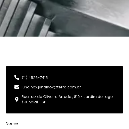
(11) 4526-7415
jundinox.jundinox@terra.com.br
Rua Luiz de Oliveira Arruda , 810 - Jardim do Lago
/ Jundiaí - SP
Nome