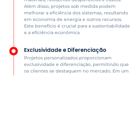
Além disso, projetos sob medida podem
melhorar a eficiência dos sistemas, resultando
em economia de energia e outros recursos.
Este benefício é crucial para a sustentabilidade
e a eficiência econômica
Exclusividade e Diferenciação
Projetos personalizados proporcionam
exclusividade e diferenciação, permitindo que
os clientes se destaquem no mercado. Em um
mercado saturado, a capacidade de se
destacar é um grande benefício
Adaptação Exata às Necessidades
Projetos personalizados são desenvolvidos
para atender às exigências específicas de cada
cliente, garantindo que todas as necessidades
e expectativas sejam superadas. Este é o
benefício fundamental, pois assegura que o