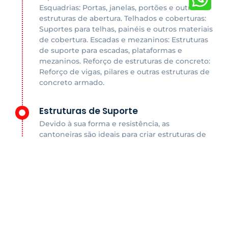
Esquadrias: Portas, janelas, portões e outras
estruturas de abertura. Telhados e coberturas:
Suportes para telhas, painéis e outros materiais
de cobertura. Escadas e mezaninos: Estruturas
de suporte para escadas, plataformas e
mezaninos. Reforço de estruturas de concreto:
Reforço de vigas, pilares e outras estruturas de
concreto armado.
Estruturas de Suporte
Devido à sua forma e resistência, as
cantoneiras são ideais para criar estruturas de
suporte em diversos contextos, desde
prateleiras industriais até estruturas de suporte
para tubulações e equipamentos.
Implementos Agrícolas
As cantoneiras laminadas são cruciais na
fabricação de implementos agrícolas, como