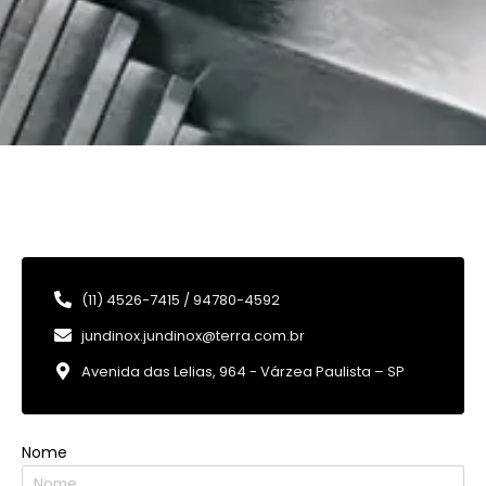
(11) 4526-7415 / 94780-4592
jundinox.jundinox@terra.com.br
Avenida das Lelias, 964 - Várzea Paulista – SP
Nome