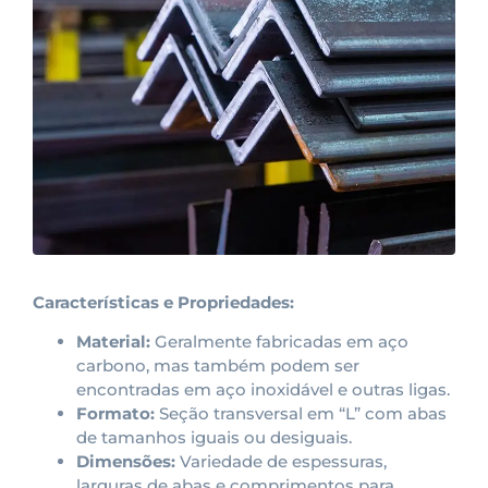
Características e Propriedades:
Material:
Geralmente fabricadas em aço
carbono, mas também podem ser
encontradas em aço inoxidável e outras ligas.
Formato:
Seção transversal em “L” com abas
de tamanhos iguais ou desiguais.
Dimensões:
Variedade de espessuras,
larguras de abas e comprimentos para