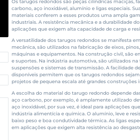
Os tarugos redondos são peças cilíndricas maciças, f
carbono, aço inoxidável, alumínio e ligas especiais. S
materiais conferem a esses produtos uma ampla gama
industriais. A resistência mecânica e a durabilidade 
aplicações que exigem alta capacidade de carga e res
A versatilidade dos tarugos redondos se manifesta em
mecânica, são utilizados na fabricação de eixos, pino
máquinas e equipamentos. Na construção civil, são e
e suportes. Na indústria automotiva, são utilizados 
suspensões e sistemas de transmissão. A facilidade 
disponíveis permitem que os tarugos redondos sejam 
projetos de pequena escala até grandes construções in
A escolha do material do tarugo redondo depende das c
aço carbono, por exemplo, é amplamente utilizado devi
aço inoxidável, por sua vez, é ideal para aplicações q
indústria alimentícia e química. O alumínio, leve e res
baixo peso e boa condutividade térmica. As ligas espec
em aplicações que exigem alta resistência ao desgast