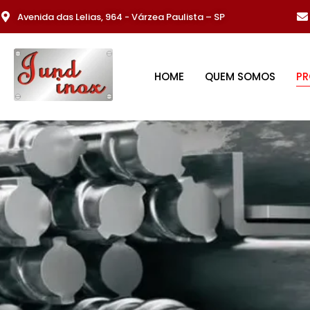
Avenida das Lelias, 964 - Várzea Paulista – SP
HOME
QUEM SOMOS
P