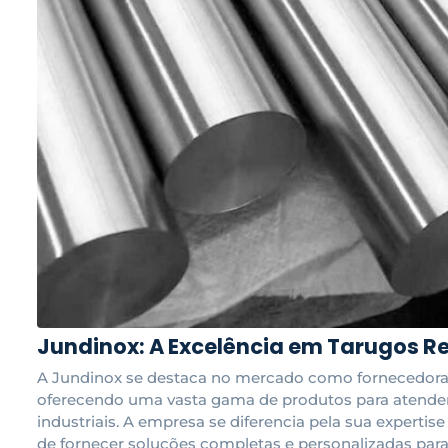
Jundinox: A Excelência em Tarugos R
A Jundinox se destaca no mercado como fornecedora 
oferecendo uma vasta gama de produtos para atender 
industriais. A empresa se diferencia pela sua expertis
de fornecer soluções completas e personalizadas para 