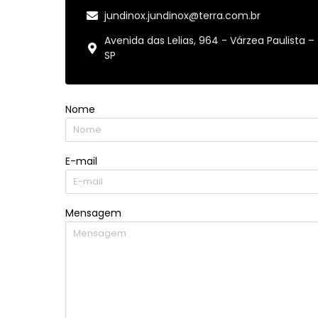
jundinox.jundinox@terra.com.br
Avenida das Lelias, 964 - Várzea Paulista –
SP
Nome
E-mail
Mensagem