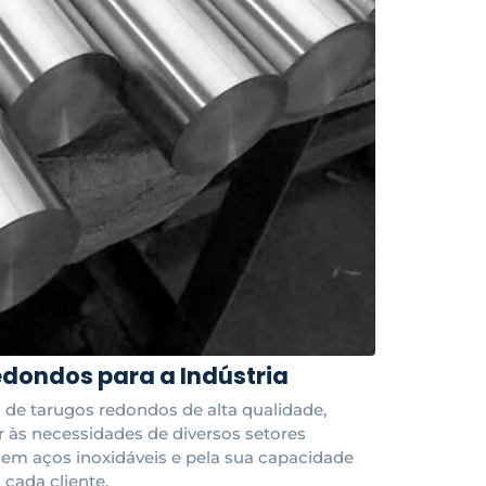
edondos para a Indústria
de tarugos redondos de alta qualidade,
às necessidades de diversos setores
e em aços inoxidáveis e pela sua capacidade
cada cliente.