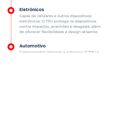
Eletrônicos
Capas de celulares e outros dispositivos
eletrônicos: O TPU protege os dispositivos
contra impactos, arranhões e desgaste, além
de oferecer flexibilidade e design atraente.
Automotivo
Componentes internos e externos: O TPU é
utilizado em painéis, revestimentos,
mangueiras e outros componentes
automotivos devido à sua resistência a
impactos, durabilidade e resistência química.
Artigos esportivos
Equipamentos esportivos: O TPU é utilizado
em bolas, luvas, protetores e outros
equipamentos esportivos devido à sua
resistência, flexibilidade e durabilidade.