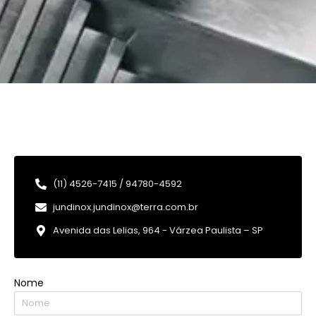
(11) 4526-7415 / 94780-4592
jundinox.jundinox@terra.com.br
Avenida das Lelias, 964 - Várzea Paulista – SP
Nome