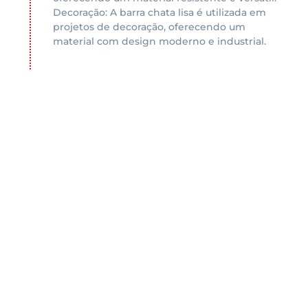
Decoração: A barra chata lisa é utilizada em
projetos de decoração, oferecendo um
material com design moderno e industrial.
Indústria Mecânica
Máquinas e equipamentos: A barra chata lisa é
utilizada na fabricação de máquinas e
equipamentos industriais, como implementos
agrícolas, rodoviários e ferroviários, oferecendo
resistência e durabilidade. Implementos
agrícolas, rodoviários e ferroviários: A barra
chata lisa é utilizada na fabricação de
implementos agrícolas, rodoviários e
ferroviários, oferecendo resistência e
durabilidade. Equipamentos industriais em
geral: A barra chata lisa é utilizada na
fabricação de diversos equipamentos
industriais, oferecendo resistência e
durabilidade.