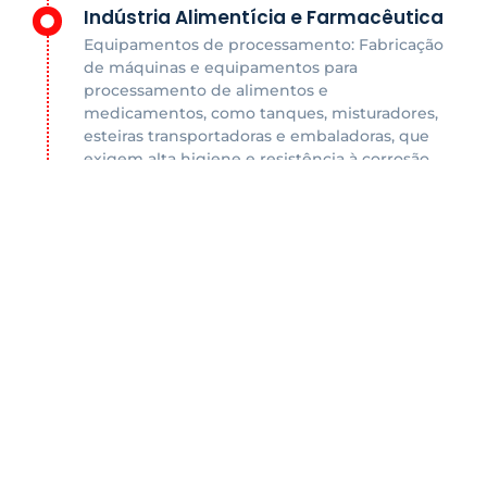
Indústria Alimentícia e Farmacêutica
Equipamentos de processamento: Fabricação
de máquinas e equipamentos para
processamento de alimentos e
medicamentos, como tanques, misturadores,
esteiras transportadoras e embaladoras, que
exigem alta higiene e resistência à corrosão.
Bancadas e utensílios: Confecção de bancadas,
mesas e utensílios para cozinhas industriais,
restaurantes e laboratórios, garantindo a
segurança e a qualidade dos produtos.
Indústria Automobilística e
Transporte
Componentes de carrocerias: Chapas de aço
inoxidável utilizadas na fabricação de
componentes de carrocerias devido à sua
resistência à corrosão e durabilidade. Sistemas
de exaustão: A resistência a altas temperaturas
e à corrosão do aço inoxidável o torna ideal