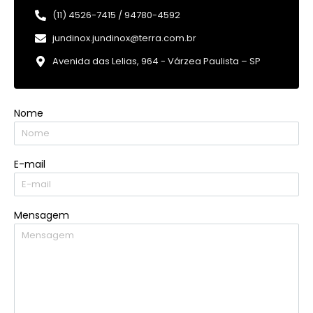
(11) 4526-7415 / 94780-4592
jundinox.jundinox@terra.com.br
Avenida das Lelias, 964 - Várzea Paulista – SP
Nome
E-mail
Mensagem