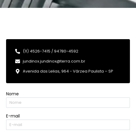
(11) 4526-7415 / 94780-4592
jundinox.jundinox@terra.com.br
Avenida das Lelias, 964 - Várzea Paulista – SP
Nome
E-mail