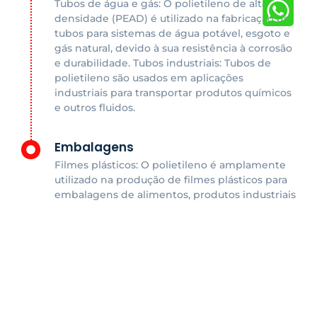
Tubos de água e gás: O polietileno de alta
densidade (PEAD) é utilizado na fabricação de
tubos para sistemas de água potável, esgoto e
gás natural, devido à sua resistência à corrosão
e durabilidade. Tubos industriais: Tubos de
polietileno são usados em aplicações
industriais para transportar produtos químicos
e outros fluidos.
Embalagens
Filmes plásticos: O polietileno é amplamente
utilizado na produção de filmes plásticos para
embalagens de alimentos, produtos industriais
e agrícolas. Sacolas: Sacolas de compras e
sacos plásticos são frequentemente feitos de
polietileno devido à sua leveza, flexibilidade e
baixo custo. Embalagens rígidas: Recipientes,
garrafas e tampas de plástico são produzidos
com polietileno para embalar líquidos,
alimentos e produtos químicos.