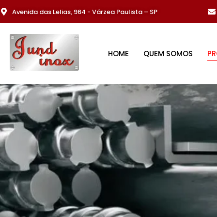
Avenida das Lelias, 964 - Várzea Paulista – SP
HOME
QUEM SOMOS
P