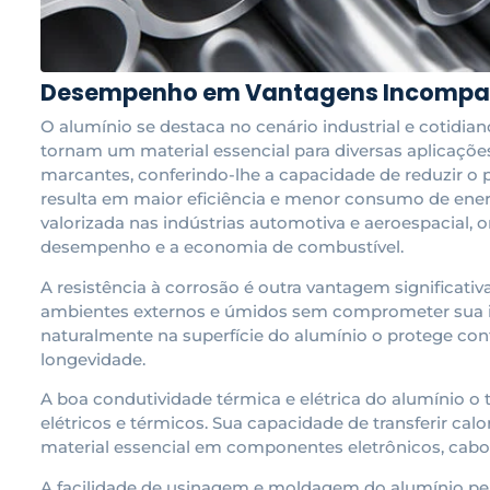
Desempenho em Vantagens Incompa
O alumínio se destaca no cenário industrial e cotidi
tornam um material essencial para diversas aplicações
marcantes, conferindo-lhe a capacidade de reduzir o 
resulta em maior eficiência e menor consumo de ener
valorizada nas indústrias automotiva e aeroespacial, 
desempenho e a economia de combustível.
A resistência à corrosão é outra vantagem significati
ambientes externos e úmidos sem comprometer sua i
naturalmente na superfície do alumínio o protege cont
longevidade.
A boa condutividade térmica e elétrica do alumínio o 
elétricos e térmicos. Sua capacidade de transferir calo
material essencial em componentes eletrônicos, cabos
A facilidade de usinagem e moldagem do alumínio pe