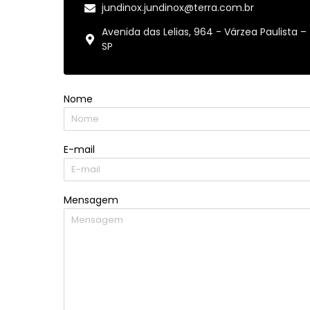
jundinox.jundinox@terra.com.br
Avenida das Lelias, 964 - Várzea Paulista –
SP
Nome
E-mail
Mensagem