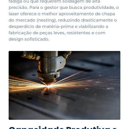
fadiga ou que requerem soldagem de alta
precisão. Para o gestor que busca produtividade, o
laser oferece o melhor aproveitamento de chapa
do mercado (nesting), reduzindo drasticamente o
desperdício de matéria-prima e viabilizando a
fabricação de peças leves, resistentes e com
design sofisticado.