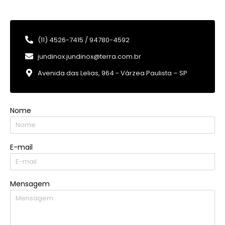
(11) 4526-7415 / 94780-4592
jundinox.jundinox@terra.com.br
Avenida das Lelias, 964 - Várzea Paulista – SP
Nome
E-mail
Mensagem