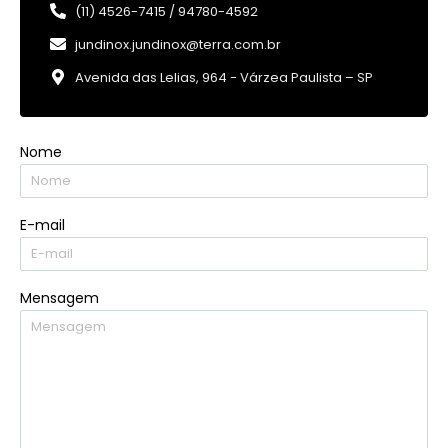
(11) 4526-7415 / 94780-4592
jundinox.jundinox@terra.com.br
Avenida das Lelias, 964 - Várzea Paulista – SP
Nome
E-mail
Mensagem