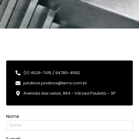
(11) 4526-7415 / 94780-4592
jundinox.jundinox@terra.com.br
Avenida das Lelias, 964 - Várzea Paulista – SP
Nome