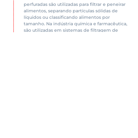
perfuradas são utilizadas para filtrar e peneirar
alimentos, separando partículas sólidas de
líquidos ou classificando alimentos por
tamanho. Na indústria química e farmacêutica,
são utilizadas em sistemas de filtragem de
líquidos e gases, removendo impurezas e
garantindo a qualidade dos produtos. Na
indústria de mineração, são utilizadas para
peneirar e classificar minerais, separando-os
por tamanho e granulometria.
Construção de equipamentos
Fabricação de grelhas de proteção, e
revestimentos de equipamentos em geral.