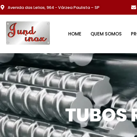
Avenida das Lelias, 964 - Várzea Paulista – SP
HOME
QUEM SOMOS
P
TUBOS 